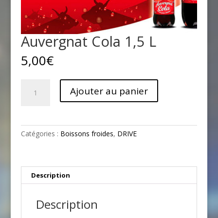
Auvergnat Cola 1,5 L
5,00
€
quantité
Ajouter au panier
de
Auvergnat
Cola
1,5
Catégories :
Boissons froides
,
DRIVE
L
Description
Description