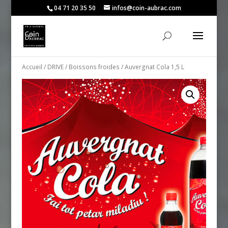
04 71 20 35 50
infos@coin-aubrac.com
Accueil
/
DRIVE
/
Boissons froides
/ Auvergnat Cola 1,5 L