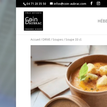
04 71 20 35 50
infos@coin-aubrac.com
HÉB
Accueil
/
DRIVE
/
Soupes
/ Soupe 33 cl.