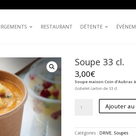
ERGEMENTS
RESTAURANT
DÉTENTE
ÉVÈNEM
Soupe 33 cl.
3,00
€
Soupe maison Coin d’Aubrac à
Gobelet carton de 33 cl.
quantité
Ajouter au
de
Soupe
33
cl.
Catégories :
DRIVE
,
Soupes