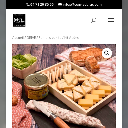
04 71 20 35 50
infos@coin-aubrac.com
Accueil
/
DRIVE
/
Paniers et kits
/ Kit Apéro