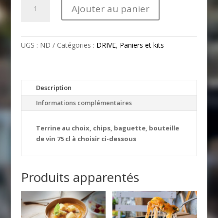
quantité
Ajouter au panier
de
Kit
Apéro
UGS :
ND
Catégories :
DRIVE
,
Paniers et kits
Description
Informations complémentaires
Terrine au choix, chips, baguette, bouteille
de vin 75 cl à choisir ci-dessous
Produits apparentés