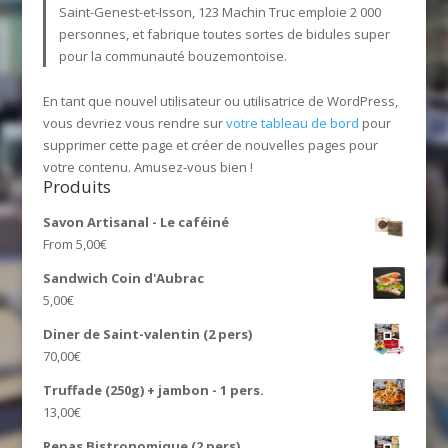
Saint-Genest-et-Isson, 123 Machin Truc emploie 2 000
personnes, et fabrique toutes sortes de bidules super
pour la communauté bouzemontoise.
En tant que nouvel utilisateur ou utilisatrice de WordPress,
vous devriez vous rendre sur
votre tableau de bord
pour
supprimer cette page et créer de nouvelles pages pour
votre contenu. Amusez-vous bien !
Produits
Savon Artisanal - Le caféiné
From
5,00
€
Sandwich Coin d'Aubrac
5,00
€
Diner de Saint-valentin (2 pers)
70,00
€
Truffade (250g) + jambon - 1 pers.
13,00
€
Repas Bistronomique (2 pers)